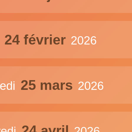
24 février
i
2026
25 mars
redi
2026
24 avril
redi
2026