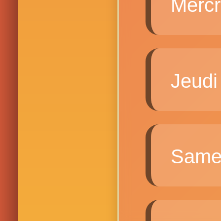
Merc
Jeud
Same