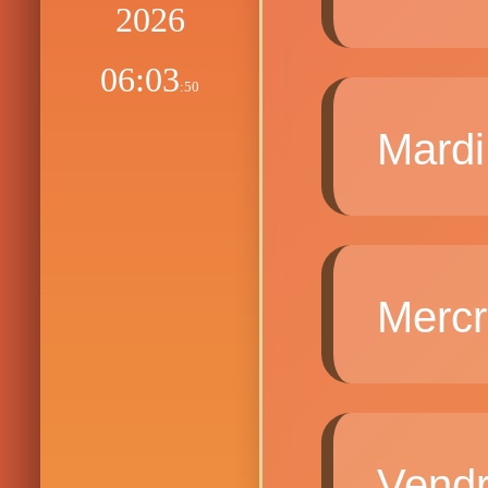
2026
06:03
:51
Mard
Merc
Vend