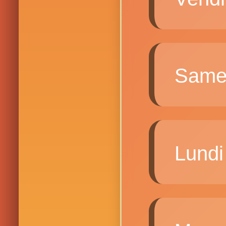
Same
Lund