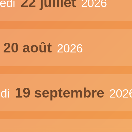
22 juillet
redi
2026
20 août
i
2026
19 septembre
di
202