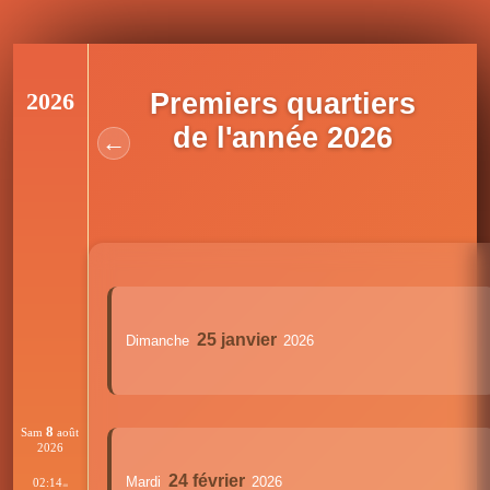
2026
Premiers quartiers
de l'année 2026
←
25 janvier
Dimanche
2026
8
Sam
août
2026
24 février
Mardi
2026
02:14
:00